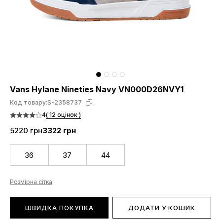
Vans Hylane Nineties Navy VN000D26NVY1
Код товару:
S-2358737
4
( 12 оцінок )
5220 грн
3322 грн
36
37
44
Розмірна сітка
ШВИДКА ПОКУПКА
ДОДАТИ У КОШИК