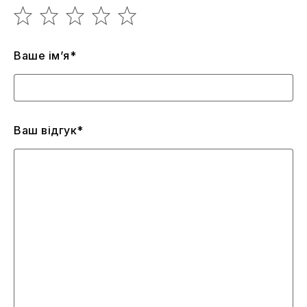
Ваше ім’я*
Ваш відгук*