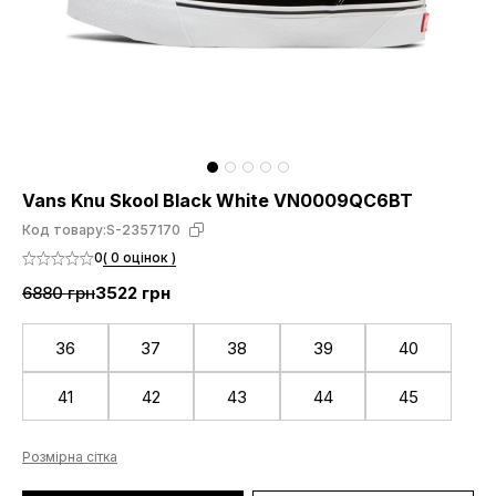
Vans Knu Skool Black White VN0009QC6BT
Код товару:
S-2357170
0
( 0 оцінок )
6880 грн
3522 грн
36
37
38
39
40
41
42
43
44
45
Розмірна сітка