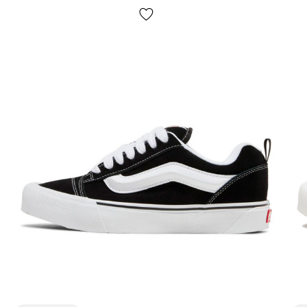
Ключові особливості моделі:
Верх із замші та текстилю - практичне поєднання для
повсякденного носіння, добре тримає форму і виглядає
акуратно.
Текстильна внутрішня частина – створює м'якше відчуття
при контакті зі стопою та підвищує комфорт протягом дня.
Шнурівка - допомагає точно налаштувати посадку і
утримувати кеди стабільно під час руху.
Гумова підошва - зносостійка та чіпка на міських
покриттях, підходить для регулярного використання.
Посилені зони – розраховані на щоденні навантаження та
допомагають парі довше зберігати охайний вигляд.
Практичність та призначення
Vans Knu Skool VN0009QC6BT підходить для:
повсякденних прогулянок та справ містом;
навчання, роботи та активних переміщень протягом дня;
поїздок та тривалої ходьби у форматі lifestyle;
сезонів весна-літо, демісезону та шкарпетки цілий рік у