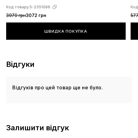
Код товару:
S-2351066
Код
3970 грн
3072 грн
577
ШВИДКА ПОКУПКА
Відгуки
Відгуків про цей товар ще не було.
Залишити відгук