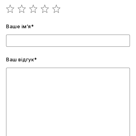
Ваше ім’я*
Ваш відгук*