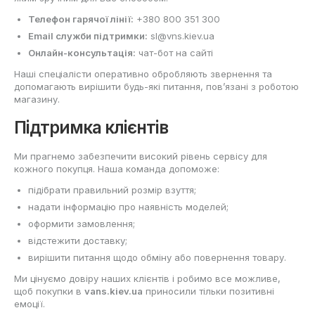
Телефон гарячої лінії:
+380 800 351 300
Email служби підтримки:
sl@vns.kiev.ua
Онлайн-консультація:
чат-бот на сайті
Наші спеціалісти оперативно обробляють звернення та
допомагають вирішити будь-які питання, пов’язані з роботою
магазину.
Підтримка клієнтів
Ми прагнемо забезпечити високий рівень сервісу для
кожного покупця. Наша команда допоможе:
підібрати правильний розмір взуття;
надати інформацію про наявність моделей;
оформити замовлення;
відстежити доставку;
вирішити питання щодо обміну або повернення товару.
Ми цінуємо довіру наших клієнтів і робимо все можливе,
щоб покупки в
vans.kiev.ua
приносили тільки позитивні
емоції.