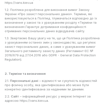
https://vans.kiev.ua
1.2. Політика розроблена для виконання вимог Закону
України «Про захист персональних даних». Терміни, які
використовуються в Політиці, тлумачаться відповідно до їх
визначення у законі та з урахуванням розділу «Терміни та
визначення».Гарантує дотримання конфіденційності
отриманих персональних даних відвідувачів сайту.
1.3. Звертаємо Вашу увагу на те, що ця Політика розроблена
з урахуванням останніх змін у законодавстві, що регулює
захист персональних даних, а саме з урахуванням вимог
Загального регламенту захисту даних (Регламент ЄС №
2016/679 від 27.04.2016 або GDPR - General Data Protection
Regulation).
2. Терміни та визначення
2.1.
Персональні дані
– відомості чи сукупність відомостей
про фізичну особу, яка ідентифікована або може бути
конкретно ідентифікована за наданими їм даними.
2.2.
Сайт
– інформаційний ресурс у мережі Інтернет за
адресою https://vans.kiev.ua.