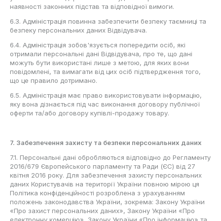
наявності законних підстав та відповідної вимоги.
6.3. Адміністрація повинна забезпечити безпеку таємниці та
безпеку персональних даних Відвідувача.
6.4. Адміністрація зобов'язується попередити осіб, які
отримали персональні дані Відвідувача, про те, що дані
можуть бути використані лише з метою, для яких вони
повідомлені, та вимагати від цих осіб підтвердження того,
що це правило дотримано.
6.5. Адміністрація має право використовувати інформацію,
яку вона дізнається під час виконання договору публічної
оферти та/або договору купівлі-продажу товару.
7. Забезпечення захисту та безпеки персональних даних
7.1. Персональні дані обробляються відповідно до Регламенту
2016/679 Європейського парламенту та Ради (ЄС) від 27
квітня 2016 року. Для забезпечення захисту персональних
даних Користувачів на території України повною мірою ця
Політика конфіденційності розроблена з урахуванням
положень законодавства України, зокрема: Закону України
«Про захист персональних даних», Закону України «Про
електронну комерцію», Закону України «Про інформацію» та