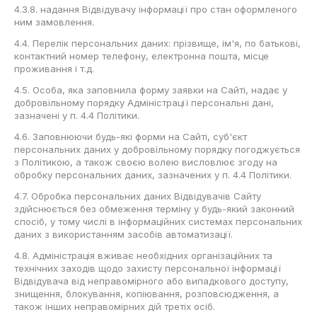
4.3.8. надання Відвідувачу інформації про стан оформленого
ним замовлення.
4.4. Перелік персональних даних: прізвище, ім'я, по батькові,
контактний номер телефону, електронна пошта, місце
проживання і т.д.
4.5. Особа, яка заповнила форму заявки на Сайті, надає у
добровільному порядку Адміністрації персональні дані,
зазначені у п. 4.4 Політики.
4.6. Заповнюючи будь-які форми на Сайті, суб'єкт
персональних даних у добровільному порядку погоджується
з Політикою, а також своєю волею висловлює згоду на
обробку персональних даних, зазначених у п. 4.4 Політики.
4.7. Обробка персональних даних Відвідувачів Сайту
здійснюється без обмеження терміну у будь-який законний
спосіб, у тому числі в інформаційних системах персональних
даних з використанням засобів автоматизації.
4.8. Адміністрація вживає необхідних організаційних та
технічних заходів щодо захисту персональної інформації
Відвідувача від неправомірного або випадкового доступу,
знищення, блокування, копіювання, розповсюдження, а
також інших неправомірних дій третіх осіб.