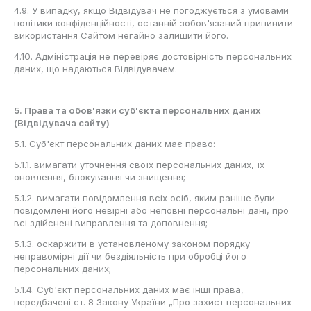
4.9. У випадку, якщо Відвідувач не погоджується з умовами
політики конфіденційності, останній зобов'язаний припинити
використання Сайтом негайно залишити його.
4.10. Адміністрація не перевіряє достовірність персональних
даних, що надаються Відвідувачем.
5. Права та обов'язки суб'єкта персональних даних
(Відвідувача сайту)
5.1. Суб'єкт персональних даних має право:
5.1.1. вимагати уточнення своїх персональних даних, їх
оновлення, блокування чи знищення;
5.1.2. вимагати повідомлення всіх осіб, яким раніше були
повідомлені його невірні або неповні персональні дані, про
всі здійснені виправлення та доповнення;
5.1.3. оскаржити в установленому законом порядку
неправомірні дії чи бездіяльність при обробці його
персональних даних;
5.1.4. Суб'єкт персональних даних має інші права,
передбачені ст. 8 Закону України „Про захист персональних