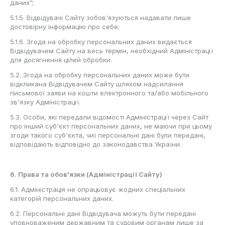
даних”;
5.1.5. Відвідувачі Сайту зобов'язуються надавати лише
достовірну інформацію про себе;
5.1.6. Згода на обробку персональних даних видається
Відвідувачем Сайту на весь термін, необхідний Адміністрації
для досягнення цілей обробки.
5.2. Згода на обробку персональних даних може бути
відкликана Відвідувачем Сайту шляхом надсилання
письмової заяви на кошти електронного та/або мобільного
зв'язку Адміністрації.
5.3. Особи, які передали відомості Адміністрації через Сайт
про інший суб'єкт персональних даних, не маючи при цьому
згоди такого суб'єкта, чиї персональні дані були передані,
відповідають відповідно до законодавства України.
6. Права та обов'язки (Адміністрації Сайту)
6.1. Адміністрація не опрацьовує жодних спеціальних
категорій персональних даних.
6.2. Персональні дані Відвідувача можуть бути передані
уповноваженим державним та судовим органам лише за