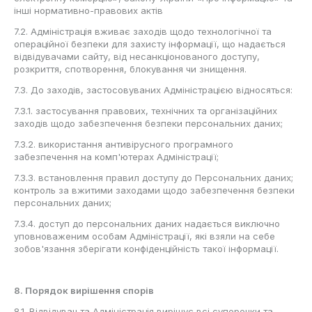
інші нормативно-правових актів
7.2. Адміністрація вживає заходів щодо технологічної та
операційної безпеки для захисту інформації, що надається
відвідувачами сайту, від несанкціонованого доступу,
розкриття, спотворення, блокування чи знищення.
7.3. До заходів, застосовуваних Адміністрацією відносяться:
7.3.1. застосування правових, технічних та організаційних
заходів щодо забезпечення безпеки персональних даних;
7.3.2. використання антивірусного програмного
забезпечення на комп'ютерах Адміністрації;
7.3.3. встановлення правил доступу до Персональних даних;
контроль за вжитими заходами щодо забезпечення безпеки
персональних даних;
7.3.4. доступ до персональних даних надається виключно
уповноваженим особам Адміністрації, які взяли на себе
зобов'язання зберігати конфіденційність такої інформації.
8. Порядок вирішення спорів
8.1. Відвідувач та Адміністрація вирішує всі суперечки та