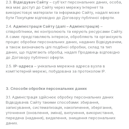
2.3.
Відвідувач Сайту
– суб'єкт персональних даних, особа,
яка має доступ до Сайту через мережу Інтернет та
використовує матеріали та інформацію Сайту, надалі може
бути Покупцем відповідно до Договору публічної оферти.
2.4.
Адміністрація Сайту (далі – Адміністрація)
–
співробітники, які контролюють та керують ресурсами Сайту.
А саме: представляють інтереси, обробляють та організують
процес обробки персональних даних, наданих Відвідувачем,
а також визначають цілі подібної обробки, склад та тип
даних, що підлягають обробці, надалі Продавець відповідно
до Договору публічної оферти.
2.5.
IP-адреса
– унікальна мережна адреса вузла в
комп'ютерній мережі, побудована за протоколом IP.
3. Способи обробки персональних даних
3.1. Адміністрація здійснює обробку персональних даних
Відвідувачів Сайту такими способами: збирання,
записування, систематизація, накопичення, зберігання,
уточнення (оновлення, зміна), вилучення, використання,
передача (надання), видалення, знищення персональних
даних.