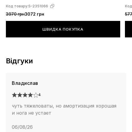
Код товару:
S-2351066
Код
класичний дизайн Vans Old Skool у кольорі Burgundy.
3970 грн
3072 грн
577
ШВИДКА ПОКУПКА
Відгуки
Владислав
4
чуть тяжеловаты, но амортизация хорошая
и нога не устает
06/08/26