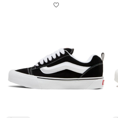
матеріалів: замша та шкіра відповідають за зносостійкість та
збереження форми, а текстильні елементи роблять посадку
більш “живою” та зручною. Така конструкція сприймається
як надійна для повсякденних завдань без відчуття крихкості.
Також зазначають:
замша виглядає виразно та довго зберігає акуратний
зовнішній вигляд при базовому догляді;
шкіряні вставки додають щільності та допомагають кедам
тримати форму;
текстильні деталі роблять пару більш комфортною
протягом дня і менш жорсткою на старті.
Саме тому Vans Old Skool Burgundy часто сприймають як
практичну повсякденну пару на сезони весна-літо та
демісезон, а багато хто носить їх і цілий рік – залежно від
погоди та звичок.
Комфорт та посадка: чесні
відчуття
На думку користувачів:
посадка відчувається стабільною та зібраною - кеди