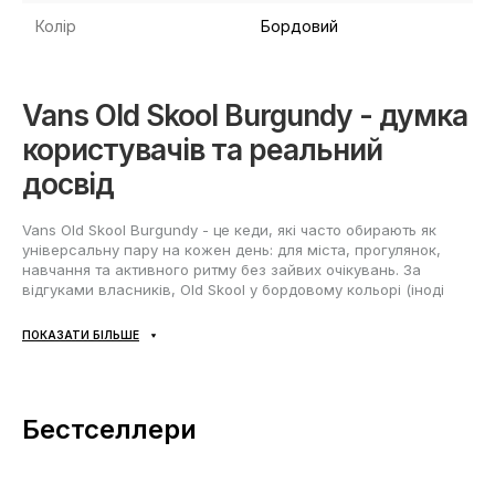
Колір
Бордовий
Vans Old Skool Burgundy - думка
користувачів та реальний
досвід
Vans Old Skool Burgundy - це кеди, які часто обирають як
універсальну пару на кожен день: для міста, прогулянок,
навчання та активного ритму без зайвих очікувань. За
відгуками власників, Old Skool у бордовому кольорі (іноді
шукають як Vans Old Skool Бордо) цінують за відомий силует,
комфортну посадку та практичні матеріали, які добре
ПОКАЗАТИ БІЛЬШЕ
переносять регулярне носіння.
Матеріали та довговічність за
відгуками користувачів
Бестселлери
Найчастіше у коментарях відзначають вдале поєднання