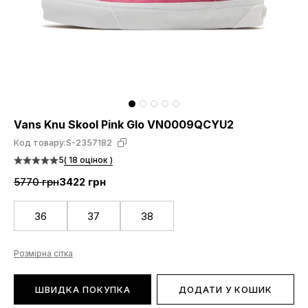
Vans Knu Skool Pink Glo VN0009QCYU2
Код товару:
S-2357182
5
( 18 оцінок )
5770 грн
3422 грн
36
37
38
Розмірна сітка
ШВИДКА ПОКУПКА
ДОДАТИ У КОШИК