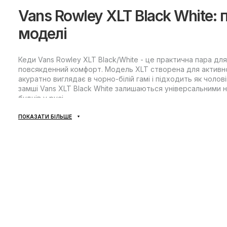
Vans Rowley XLT Black White: 
моделі
Кеди Vans Rowley XLT Black/White - це практична пара для
повсякденний комфорт. Модель XLT створена для активн
акуратно виглядає в чорно-білій гамі і підходить як чолов
замші Vans XLT Black White залишаються універсальними н
буднів у русі.
ПОКАЗАТИ БІЛЬШЕ
Комфорт та конструкція
Основа Rowley XLT - низька посадка та продумана констру
М'яка внутрішня частина допомагає комфортно почуватис
підігнати посадку. Ця пара добре підходить для теплого се
за відповідних умов носіння.
Конструктивні особливості:
Низький профіль для свободи рухів та зручної повсякд
Посилені елементи верху для більш впевненої фіксації т