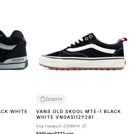
Додати
ACK WHITE
VANS OLD SKOOL MTE-1 BLACK
37
39
41
43
45
WHITE VN0A5I12Y281
Код товару:
S-2358670
5210 грн
3322 грн