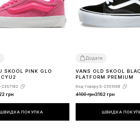
и
Додати
U SKOOL PINK GLO
VANS OLD SKOOL BLA
38
39
40
41
QCYU2
PLATFORM PREMIUM
-2357182
Код товару:
S-2351068
22 грн
4100 грн
3162 грн
ШВИДКА ПОКУПКА
ШВИДКА ПОКУП