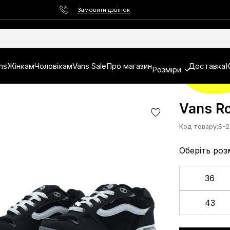
Замовити дзвінок
ns
Жінкам
Чоловікам
Vans Sale
Про магазин
Доставка
К
Розміри
Vans Ro
Код товару:
S-2
Оберіть роз
36
43