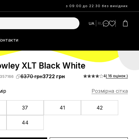
з 09:00 до 22:30 без вихідних
UA
RU
онтакти
wley XLT Black White
6370 грн
3722 грн
4
( 16 оцінок )
357166
мір
Розмірна сітка
37
41
42
44