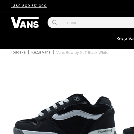
+380 800 351 300
Кеди Va
Головна
Кеди Vans
Vans Rowley XLT Black White