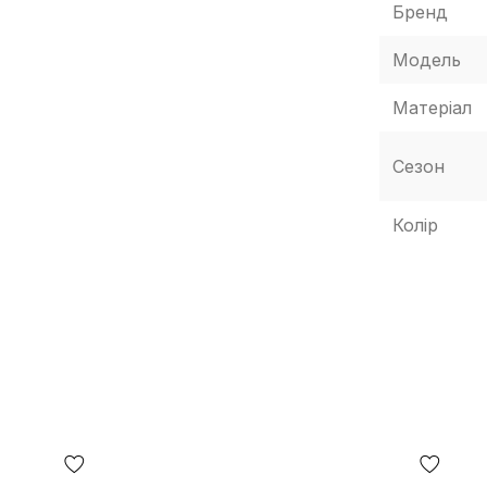
Бренд
чуття комфорту при тривалій ходьбі.
ьких поверхнях.
Модель
а нозі": кеди не виглядають громіздко, при
ий варіант, коли важливими є і зовнішній
Матеріал
д
Сезон
Колір
я допомагає зберегти акуратний силует і
ь за характерну фактуру та стиль, а шкіряні
ну експлуатацію. Чорно-біле забарвлення
арго, брюками та базовим вуличним одягом.
структурної посадки.
нного стилю.
дьби містом.
ари, а лаконічні лінії роблять Vans Rowley
twear-настрої. Таке забарвлення залишається