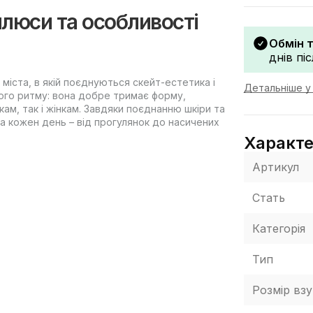
плюси та особливості
Обмін 
днів пі
 міста, в якій поєднуються скейт-естетика і
Детальніше у 
ого ритму: вона добре тримає форму,
ікам, так і жінкам. Завдяки поєднанню шкіри та
а кожен день – від прогулянок до насичених
Характ
Артикул
Стать
кція, розрахована на стабільність стопи.
я протягом дня, а шнурівка дозволяє точно
Категорія
зону, демісезону і як варіант на всі 4 сезони
Тип
Розмір взу
енної посадки.
а стійкості.