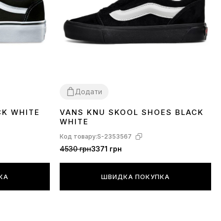
Додати
CK WHITE
VANS KNU SKOOL SHOES BLACK
37
38
39
WHITE
Код товару:
S-2353567
4530 грн
3371 грн
КА
ШВИДКА ПОКУПКА