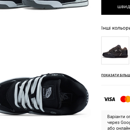
ШВИД
Інші кольор
ПОКАЗАТИ БІЛЬШ
Варіанти о
через Goog
або онлайн