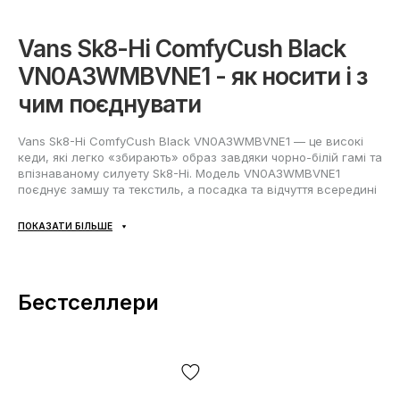
Vans Sk8-Hi ComfyCush Black
VN0A3WMBVNE1 - як носити і з
чим поєднувати
Vans Sk8-Hi ComfyCush Black VN0A3WMBVNE1 — це високі
кеди, які легко «збирають» образ завдяки чорно-білій гамі та
впізнаваному силуету Sk8-Hi. Модель VN0A3WMBVNE1
поєднує замшу та текстиль, а посадка та відчуття всередині
розраховані на активний день: від прогулянок містом до
поїздок та повсякденної рутини. Універсальний колір робить
ПОКАЗАТИ БІЛЬШЕ
Sk8 Hi ComfyCush Black зручною базою для гардеробу на
весну-літо та демісезон, а при акуратному догляді – і на 4
сезони.
Бестселлери
Образи, з якими Vans Sk8-Hi
ComfyCush Black працюють
найкраще:
Streetwear