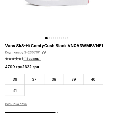
Vans Sk8-Hi ComfyCush Black VN0A3WMBVNE1
Код товару:
S-2357191
5
( 11 оцінок )
4790 грн
2622 грн
36
37
38
39
40
41
Розмірна сітка