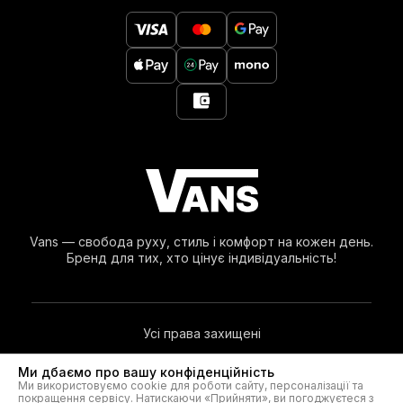
Vans — свобода руху, стиль і комфорт на кожен день.
Бренд для тих, хто цінує індивідуальність!
Усі права захищені
Ми дбаємо про вашу конфіденційність
© 2026. Vans.kiev.ua Незалежний Інтернет-Магазин. Vans® Є
Ми використовуємо cookie для роботи сайту, персоналізації та
Зареєстрованою Торговою Маркою VF Corporation.
покращення сервісу. Натискаючи «Прийняти», ви погоджуєтеся з