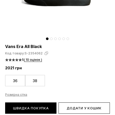
Vans Era All Black
Код товару:
S-2354062
5
( 10 оцінок )
2021 грн
36
38
Розмірна сітка
ШВИДКА ПОКУПКА
ДОДАТИ У КОШИК