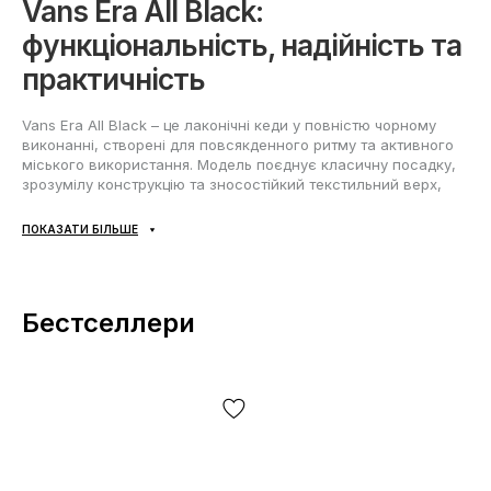
Vans Era All Black:
функціональність, надійність та
практичність
Vans Era All Black – це лаконічні кеди у повністю чорному
виконанні, створені для повсякденного ритму та активного
міського використання. Модель поєднує класичну посадку,
зрозумілу конструкцію та зносостійкий текстильний верх,
який добре тримає форму і залишається зручним при
тривалому носінні. Низький силует робить Vans Era Black
ПОКАЗАТИ БІЛЬШЕ
універсальними у русі, а міцна підошва забезпечує
впевнене зчеплення на асфальті та інших міських покриттях.
Матеріали та комфорт
Бестселлери
Верх Vans Era Total Black виконаний із текстилю: матеріал
легкий, практичний та комфортно відчувається на нозі.
Тканина добре підходить для сезонів весна-літо, демісезону
та шкарпетки у форматі «4 сезони» при правильному виборі
шкарпеток та умов. М'яка внутрішня посадка допомагає
уникнути зайвого тиску, а шнурівка дозволяє точно
відрегулювати фіксацію підйому.