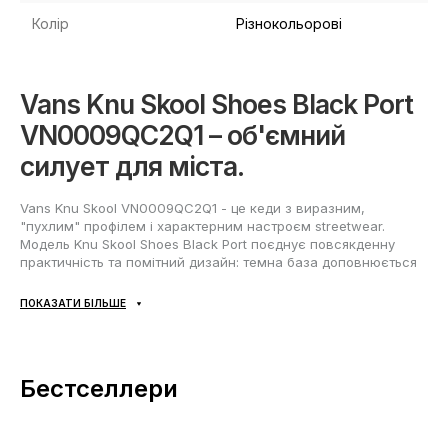
Колір
Різнокольорові
Vans Knu Skool Shoes Black Port
VN0009QC2Q1 – об'ємний
силует для міста.
Vans Knu Skool VN0009QC2Q1 - це кеди з виразним,
"пухлим" профілем і характерним настроєм streetwear.
Модель Knu Skool Shoes Black Port поєднує повсякденну
практичність та помітний дизайн: темна база доповнюється
акцентами у стилі Black/Port, завдяки чому пара легко стає
головним елементом образу. Ці Vans Knu Skool підходять і
ПОКАЗАТИ БІЛЬШЕ
жінкам і чоловікам, залишаючись універсальним вибором
на кожен день.
Що всередині та зовні
Бестселлери
Верх Knu Skool виконаний з комбінації текстилю та
синтетики: матеріали добре переносять активне носіння,