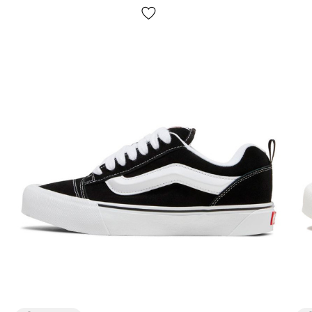
допомагають зберігати форму і при цьому залишаються
комфортними протягом дня. Усередині - м'яка обробка, яка
знижує відчуття жорсткості при контакті зі стопою і робить
посадку приємнішою.
Конструктивні особливості:
Верх із текстилю та синтетики для балансу зносостійкості
та легкості догляду.
М'який внутрішній прошарок для комфорту при тривалій
ходьбі.
Надійна гумова підошва для міського покриття.
Посилені зони у ключових місцях, щоб пара довше
виглядала акуратно.
Класична для бренду гумова підмітка впевнено тримається
на асфальті та плитці, а низький силует зберігає свободу
рухів. За рахунок продуманої конструкції Vans Knu Skool
Shoes Black Port VN0009QC2Q1 зручно носити як у теплий
сезон, так і демісезон і формат «4 сезони» - все залежить
від ваших звичок і погоди.
Комфорт та відчуття при ходьбі
Посадка у Vans Knu Skool відчувається м'якою та