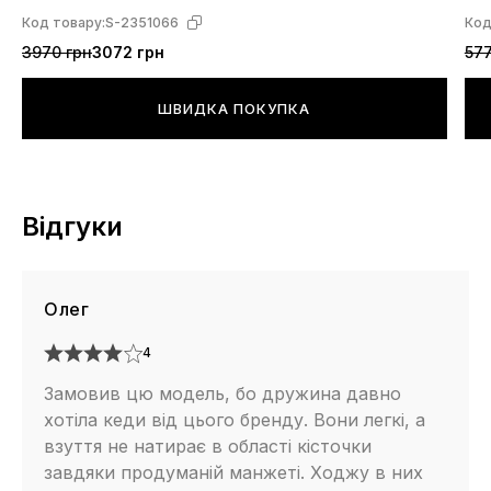
Код товару:
S-2351066
Код
3970 грн
3072 грн
577
ШВИДКА ПОКУПКА
Відгуки
Олег
4
Замовив цю модель, бо дружина давно
хотіла кеди від цього бренду. Вони легкі, а
взуття не натирає в області кісточки
завдяки продуманій манжеті. Ходжу в них