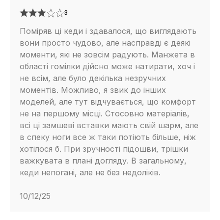
3
Поміряв ці кеди і здавалося, що виглядають
вони просто чудово, але насправді є деякі
моменти, які не зовсім радують. Манжета в
області гомілки дійсно може натирати, хоч і
не всім, але було декілька незручних
моментів. Можливо, я звик до інших
моделей, але тут відчувається, що комфорт
не на першому місці. Стосовно матеріалів,
всі ці замшеві вставки мають свій шарм, але
в спеку ноги все ж таки потіють більше, ніж
хотілося б. При зручності підошви, трішки
важкувата в плані догляду. В загальному,
кеди непогані, але не без недоліків.
10/12/25