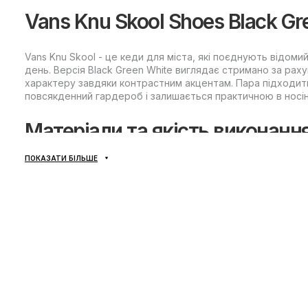
Vans Knu Skool Shoes Black Gr
Vans Knu Skool - це кеди для міста, які поєднують відом
день. Версія Black Green White виглядає стримано за рах
характеру завдяки контрастним акцентам. Пара підходить і
повсякденний гардероб і залишається практичною в носінн
Матеріали та якість виконанн
ПОКАЗАТИ БІЛЬШЕ
Верх Knu Skool виконаний із поєднання текстилю та с
витримують регулярні навантаження та не вимагають 
Текстильні елементи допомагають підтримувати комфо
м'якшою при тривалій ходьбі.
Синтетичні вставки посилюють конструкцію та підвищую
піддаються тертю.
Технології для комфорту та д