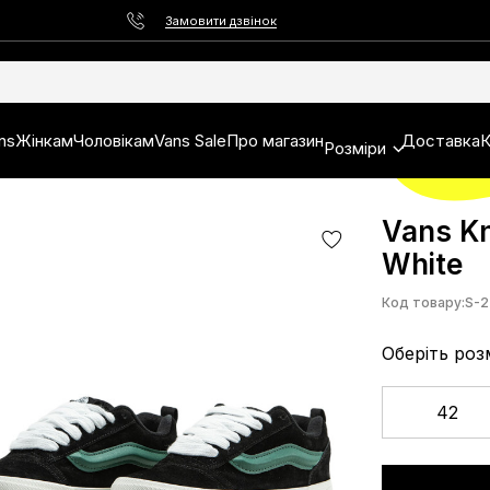
Замовити дзвінок
ns
Жінкам
Чоловікам
Vans Sale
Про магазин
Доставка
К
Розміри
Vans Kn
White
Код товару:
S-2
Оберіть роз
42