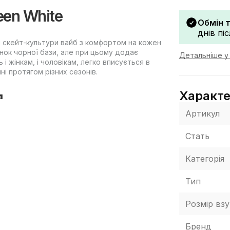
een White
Обмін 
днів пі
ий скейт-культури вайб з комфортом на кожен
унок чорної бази, але при цьому додає
Детальніше у 
 жінкам, і чоловікам, легко вписується в
і протягом різних сезонів.
я
Характ
Артикул
интетики: матеріали добре тримають форму,
складного догляду.
Стать
рт усередині взуття та роблять посадку
Категорія
ть зносостійкість у зонах, які найчастіше
Тип
овговічності
Розмір взу
Бренд