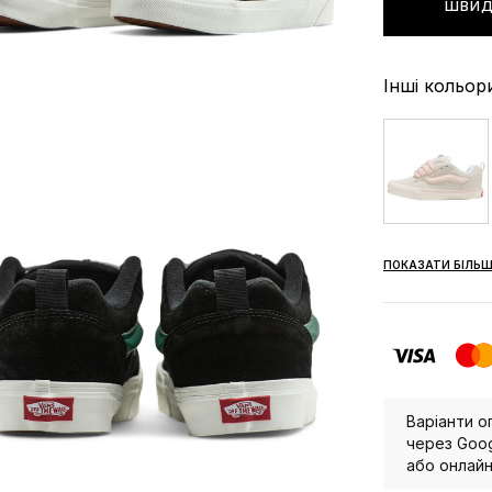
ШВИД
Інші кольор
ПОКАЗАТИ БІЛЬШ
Варіанти о
через Goog
або онлайн