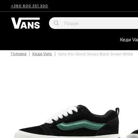
+380 800 351 300
Кеди Va
Головна
Кеди Vans
Vans Knu Skool Shoes Black Green White