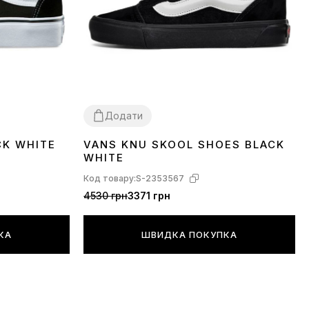
Додати
CK WHITE
VANS KNU SKOOL SHOES BLACK
37
38
39
WHITE
Код товару:
S-2353567
4530 грн
3371 грн
КА
ШВИДКА ПОКУПКА