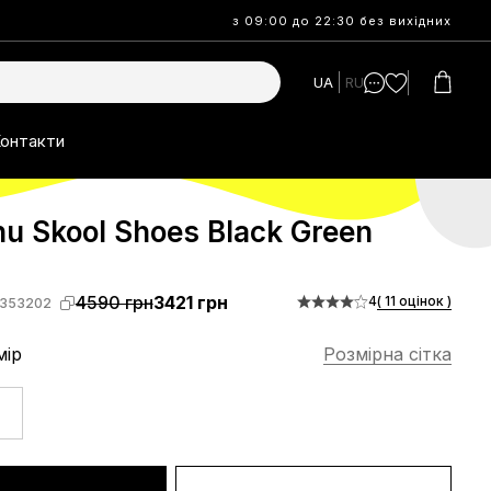
з 09:00 до 22:30 без вихідних
UA
RU
онтакти
u Skool Shoes Black Green
4590 грн
3421 грн
4
( 11 оцінок )
353202
мір
Розмірна сітка