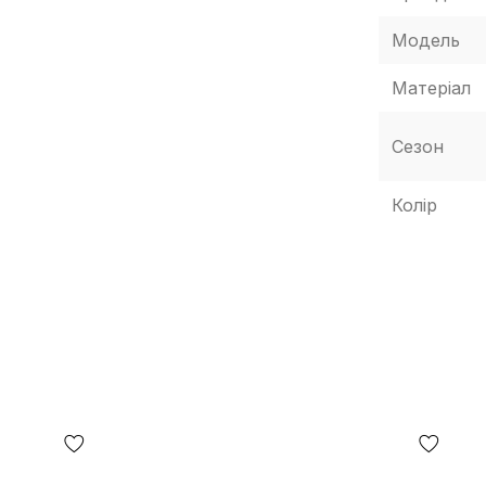
 пара впевнено фіксується на нозі та
Модель
ь Vans Knu Skool зручними для повсякденних
Матеріал
криттями та допомагає почуватися
Сезон
Колір
e вдало підходить на роль "однієї пари на
перевантажують образ. У відгуках хвалять
нормально переносять активне носіння. Також
одель простіше підтримувати у чистоті, а
 на контрасті: чорна основа робить силует
кценту, не виходячи за рамки класики. Кеди
льними" - їх легко поєднувати з джинсами,
тами. Низький профіль та акуратні лінії