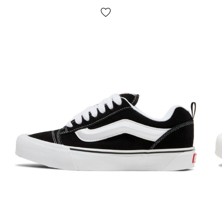
женщинам, так и мужчинам.
Материалы и комфорт
Верх Vans x Dime Rowley XLT Blue White Gum выполнен из
сочетания кожи и замши. Кожа отвечает за прочность и
более уверенную фиксацию, а замшевые панели добавляют
текстуры и делают дизайн глубже. Такое комбинирование
материалов помогает кедам выглядеть объёмно и «дорого»,
а также сохранять устойчивость к повседневному износу.
Внутренняя часть ориентирована на комфорт при
длительной носке: мягкая подкладка снижает риск
натираний, а стелька поддерживает стопу и делает шаг
более плавным. Посадка ощущается плотной и собранной —
это удобно, когда день состоит из постоянных перемещений.
Дополнительно:
Замша в зонах сгиба делает модель более приятной в
носке и помогает сохранить естественную подвижность
стопы;
Резиновая gum-подошва обеспечивает стабильное
сцепление и добавляет практичности на разных
городских покрытиях;