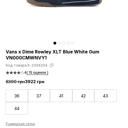
Vans x Dime Rowley XLT Blue White Gum
VN000CMWNVY1
Код товара:
S-2356204
4
( 15 оценок )
6390 грн
3922 грн
36
37
41
42
43
44
Размерная сетка