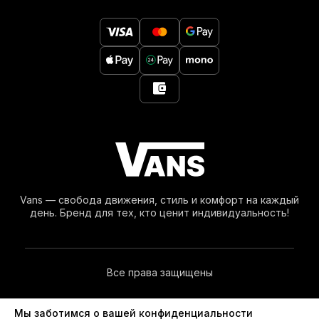
Vans — свобода движения, стиль и комфорт на каждый
день. Бренд для тех, кто ценит индивидуальность!
Все права защищены
© 2026. Vans.kiev.ua — Независимый Интернет-Магазин.
Мы заботимся о вашей конфиденциальности
Vans® Является Зарегистрированной Торговой Маркой VF