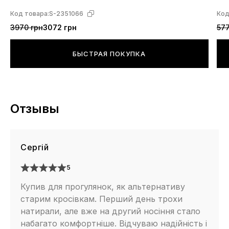
Код товара:
S-2351066
Код
3970 грн
3072 грн
577
БЫСТРАЯ ПОКУПКА
Отзывы
Сергій
5
Купив для прогулянок, як альтернативу
старим кросівкам. Перший день трохи
натирали, але вже на другий носіння стало
набагато комфортніше. Відчуваю надійність і