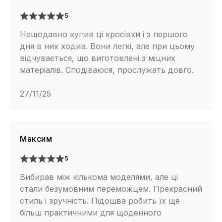
5
Нещодавно купив ці кросівки і з першого
дня в них ходив. Вони легкі, але при цьому
відчувається, що виготовлені з міцних
матеріалів. Сподіваюся, прослужать довго.
27/11/25
Максим
5
Вибирав між кількома моделями, але ці
стали безумовним переможцем. Прекрасний
стиль і зручність. Підошва робить їх ще
більш практичними для щоденного