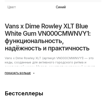
Цвет
Синий
Vans x Dime Rowley XLT Blue
White Gum VN000CMWNVY1:
функциональность,
надёжность и практичность
Vans x Dime Rowley XLT (артикул VN000CMWNVY1) — это
кеды, созданные для активного городского ритма и
ежедневной носки. Модель сочетает узнаваемый силуэт
XLT, плотную посадку и устойчивую конструкцию,
ПОКАЗАТЬ БОЛЬШЕ
рассчитанную на долгую эксплуатацию. Подошва с цепким
протектором уверенно держит контакт с поверхностью, а
продуманная сборка помогает сохранять форму и
аккуратный внешний вид даже при регулярных нагрузках.
Бестселлеры
Сине-белая расцветка Blue/White с gum-подошвой выглядит
сдержанно и при этом выразительно: пара легко
вписывается в повседневные образы и подходит как