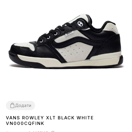
Додати
VANS ROWLEY XLT BLACK WHITE
37
38
40
41
42
43
44
45
VN000CQFINK