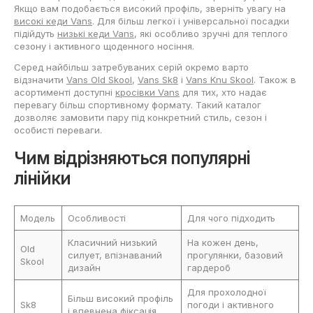
Якщо вам подобається високий профіль, зверніть увагу на
високі кеди Vans
. Для більш легкої і універсальної посадки
підійдуть
низькі кеди Vans
, які особливо зручні для теплого
сезону і активного щоденного носіння.
Серед найбільш затребуваних серій окремо варто
відзначити
Vans Old Skool
,
Vans Sk8
і
Vans Knu Skool
. Також в
асортименті доступні
кросівки Vans
для тих, хто надає
перевагу більш спортивному формату. Такий каталог
дозволяє замовити пару під конкретний стиль, сезон і
особисті переваги.
Чим відрізняються популярні
лінійки
Модель
Особливості
Для чого підходить
Класичний низький
На кожен день,
Old
силует, впізнаваний
прогулянки, базовий
Skool
дизайн
гардероб
Для прохолодної
Більш високий профіль
Sk8
погоди і активного
і впевнена фіксація