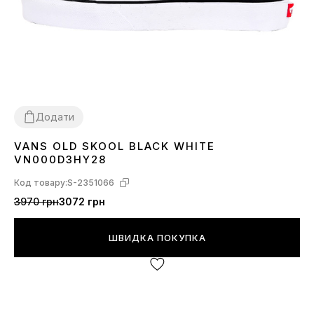
Додати
VANS OLD SKOOL BLACK WHITE
36
37
38
39
40
41
42
43
44
45
VN000D3HY28
Код товару:
S-2351066
3970 грн
3072 грн
ШВИДКА ПОКУПКА