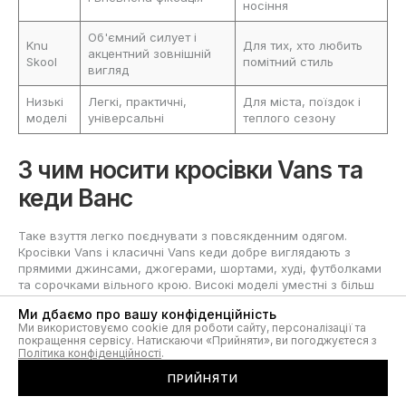
носіння
Об'ємний силует і
Knu
Для тих, хто любить
акцентний зовнішній
Skool
помітний стиль
вигляд
Низькі
Легкі, практичні,
Для міста, поїздок і
моделі
універсальні
теплого сезону
З чим носити кросівки Vans та
кеди Ванс
Таке взуття легко поєднувати з повсякденним одягом.
Кросівки Vans і класичні Vans кеди добре виглядають з
прямими джинсами, джогерами, шортами, худі, футболками
та сорочками вільного крою. Високі моделі уместні з більш
щільними штанами та верхнім одягом, а низькі пари
Ми дбаємо про вашу конфіденційність
особливо зручні для весни, літа та теплої осені.
Ми використовуємо cookie для роботи сайту, персоналізації та
покращення сервісу. Натискаючи «Прийняти», ви погоджуєтеся з
Кеди Vans підходять як для спокійних повсякденних образів,
Політика конфіденційності
.
так і для більш виразного вуличного стилю. Завдяки цьому їх
часто вибирають ті, кому потрібна вдала покупка без
ПРИЙНЯТИ
прив'язки до одного формату одягу. Якщо хочете купити кеди