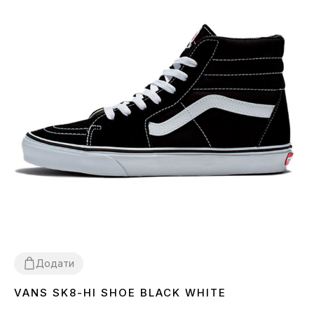
Додати
VANS SK8-HI SHOE BLACK WHITE
36
38
39
40
41
42
43