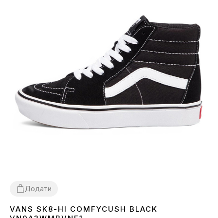
Додати
VANS SK8-HI COMFYCUSH BLACK
36
37
38
39
40
41