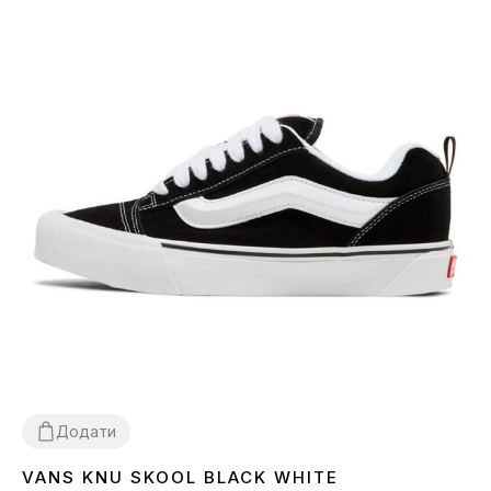
Додати
VANS KNU SKOOL BLACK WHITE
36
37
38
39
40
41
42
43
44
45