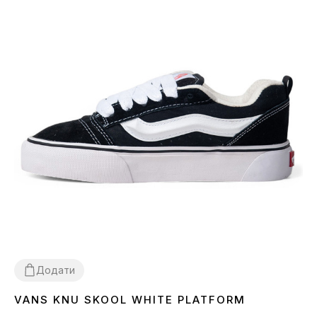
Додати
VANS KNU SKOOL WHITE PLATFORM
36
37
38
39
40
41
42
43
44
45