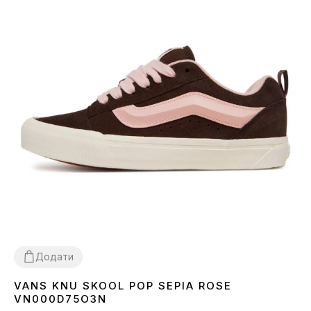
Додати
VANS KNU SKOOL POP SEPIA ROSE
36
37
38
39
40
VN000D75O3N