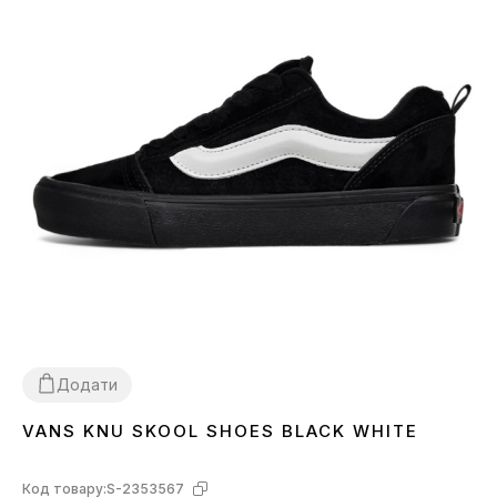
Додати
VANS KNU SKOOL SHOES BLACK WHITE
37
38
39
Код товару:
S-2353567