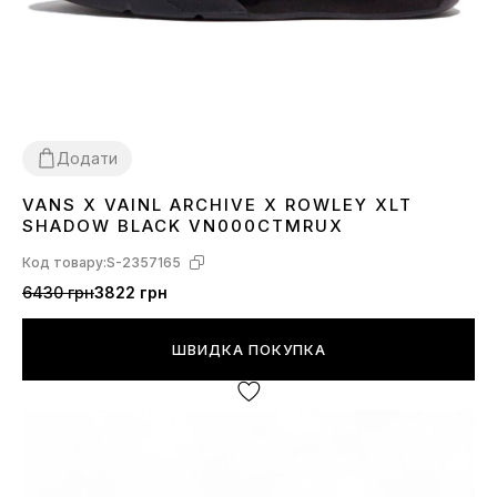
Додати
VANS X VAINL ARCHIVE X ROWLEY XLT
36
37
38
39
41
42
44
45
SHADOW BLACK VN000CTMRUX
Код товару:
S-2357165
6430 грн
3822 грн
ШВИДКА ПОКУПКА