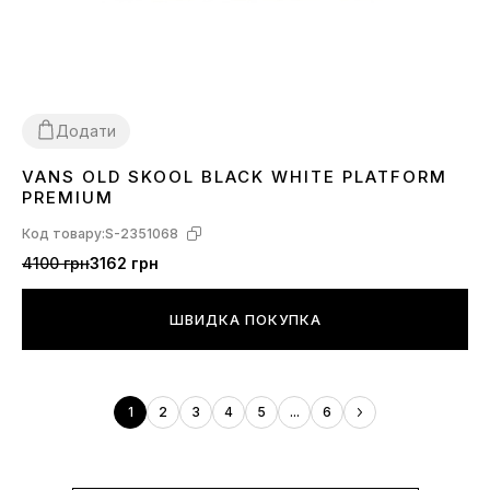
Додати
VANS OLD SKOOL BLACK WHITE PLATFORM
38
39
40
41
PREMIUM
Код товару:
S-2351068
4100 грн
3162 грн
ШВИДКА ПОКУПКА
1
2
3
4
5
...
6