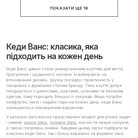
ПОКАЗАТИ ЩЕ 18
Кеди Ванс: класика, яка
підходить на кожен день
Кеди Ванс давно стали універсальним взуттям для міста,
прогулянок і щоденного носіння. Їх вибирають за
впізнаваний дизайн, зручну посадку і практичність у
поєднанні з фірмовим стилем бренду. Таке взуття добре
поєднується з джинсами, шортами, штанами та базовим
одягом, тому підходить більшості покупців. Якщо потрібні
комфортні, легкі і надійні пари на кожен день, кеди Ванс
залишаються перевіреним варіантом.
У каталозі Vans.kiev.ua представлені моделі для різних задач
і смаків:
жіночі Vans
,
чоловічі Vans
, високі та низькі силуети,
а також популярні лінійки. Завдяки цьому легко підібрати як
класичні кеди Vans, так і більш виражені за формою Vans