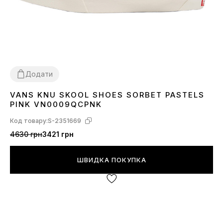
Додати
VANS KNU SKOOL SHOES SORBET PASTELS
36
37
38
39
40
41
PINK VN0009QCPNK
Код товару:
S-2351669
4630 грн
3421 грн
ШВИДКА ПОКУПКА