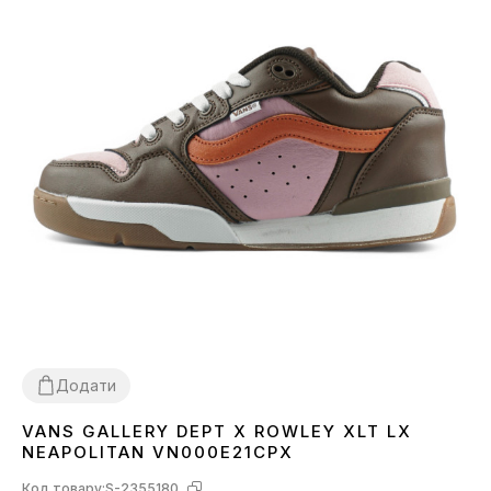
Додати
VANS GALLERY DEPT X ROWLEY XLT LX
36
37
38
39
40
NEAPOLITAN VN000E21CPX
Код товару:
S-2355180