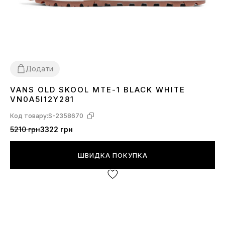
Додати
VANS OLD SKOOL MTE-1 BLACK WHITE
37
39
41
43
45
VN0A5I12Y281
Код товару:
S-2358670
5210 грн
3322 грн
ШВИДКА ПОКУПКА