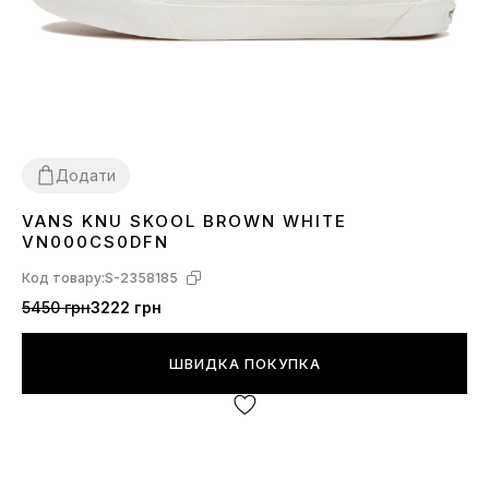
Додати
VANS KNU SKOOL BROWN WHITE
36
37
38
39
40
41
VN000CS0DFN
Код товару:
S-2358185
5450 грн
3222 грн
ШВИДКА ПОКУПКА