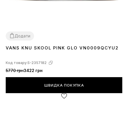
Додати
VANS KNU SKOOL PINK GLO VN0009QCYU2
36
37
38
Код товару:
S-2357182
5770 грн
3422 грн
ШВИДКА ПОКУПКА