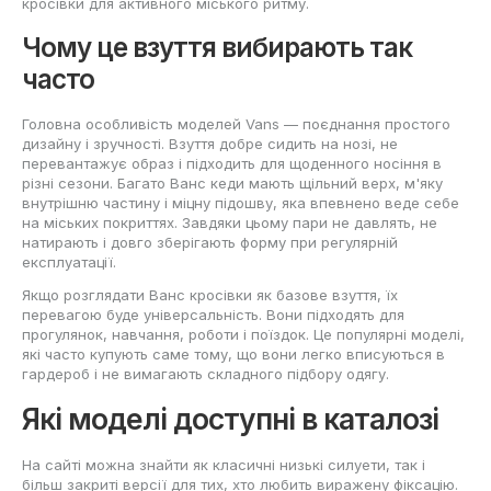
кросівки для активного міського ритму.
Чому це взуття вибирають так
часто
Головна особливість моделей Vans — поєднання простого
дизайну і зручності. Взуття добре сидить на нозі, не
перевантажує образ і підходить для щоденного носіння в
різні сезони. Багато Ванс кеди мають щільний верх, м'яку
внутрішню частину і міцну підошву, яка впевнено веде себе
на міських покриттях. Завдяки цьому пари не давлять, не
натирають і довго зберігають форму при регулярній
експлуатації.
Якщо розглядати Ванс кросівки як базове взуття, їх
перевагою буде універсальність. Вони підходять для
прогулянок, навчання, роботи і поїздок. Це популярні моделі,
які часто купують саме тому, що вони легко вписуються в
гардероб і не вимагають складного підбору одягу.
Які моделі доступні в каталозі
На сайті можна знайти як класичні низькі силуети, так і
більш закриті версії для тих, хто любить виражену фіксацію.