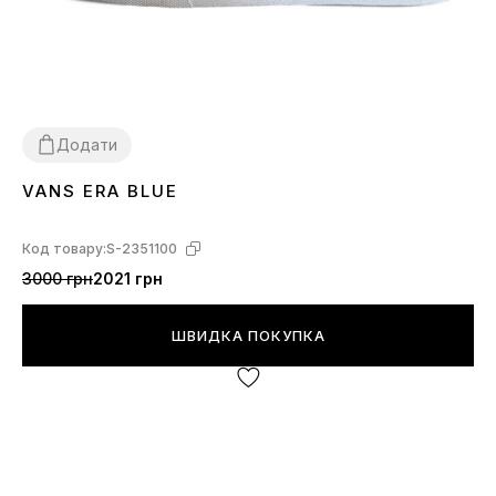
Додати
VANS ERA BLUE
36
37
38
39
40
41
Код товару:
S-2351100
3000 грн
2021 грн
ШВИДКА ПОКУПКА