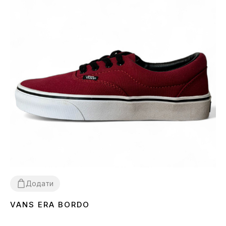
Додати
VANS ERA BORDO
36
37
39
40
41