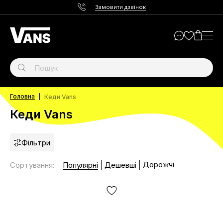
Замовити дзвінок
Головна
Кеди Vans
Кеди Vans
Фільтри
Дорожчі
Сортування
:
Популярні
Дешевші