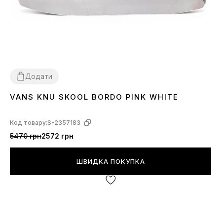
Додати
VANS KNU SKOOL BORDO PINK WHITE
36
37
38
40
Код товару:
S-2357183
5470 грн
2572 грн
ШВИДКА ПОКУПКА